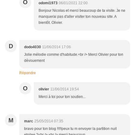
O
odomi1973
06/01/2021 22:00
Bonjour Nicolas et merci beaucoup de ta visite. Je ne
manquerai pas d'aller visiter ton nouveau site. A
bientôt. Olivier.
D
dodo4030
11/06/2014 17:06
Jolie mélodie comme d'habitude.<br /> Merci Olivier pour ton
dévouement
Répondre
O
olivier
11/06/2014 19:54
Merci à toi pour ton soutien...
M
marc
25/05/2014 07:35
bravo pour ton blog !!!!!peux tu m envoyer la partition nuit
etoilee ?<br /> <br /> merci beaucoup