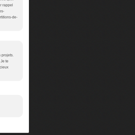
ur rappel
es-
titions-de-
 projets.
 Je te
écieux