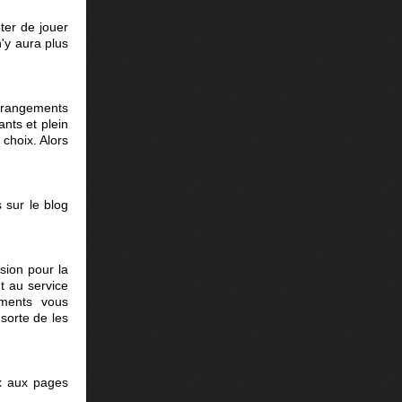
êter de jouer
n'y aura plus
rrangements
ants et plein
s choix. Alors
 sur le blog
sion pour la
nt au service
ements vous
 sorte de les
ux aux pages