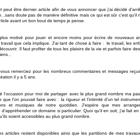
t peut être dernier article afin de vous annoncer que j'ai décidé d
'arr
e...sans doute pas de manière définitive mais ce qui est sûr c'est qu'il 
rticle avant un bon bout de temps je pense.
 plus motivé pour jouer et encore moins pour écrire de nouveaux a
 travail que cela implique. J'ai tant de chose à faire : le travail, les enf
découvrir. Il faut profiter de tous les plaisirs de la vie et parfois faire de
iens...
 vous remerciez pour les nombreux commentaires et messages reçus
éation il y a 5 ans.
té l'occasion pour moi de partager avec le plus grand nombre ma pas
e que l'on pouvait faire avec : la rigueur et l'intimité d'un tel instrume
ns et musiques de notre quotidien. J'espère que mes arrang
d'appréhender ce domaine si particulier. Quoi qu'il en soit, j'ai fait en
qu'ils soient accessibles au plus grand nombre.
s articles restent disponibles ainsi que les partitions de mes trava