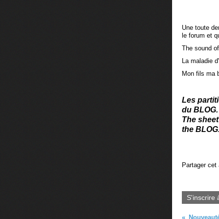
Une toute der
le forum et 
The sound of
La maladie d
Mon fils ma b
Les parti
du BLOG.
The sheet
the BLOG
Partager cet 
S'inscrire 
Nouveauté