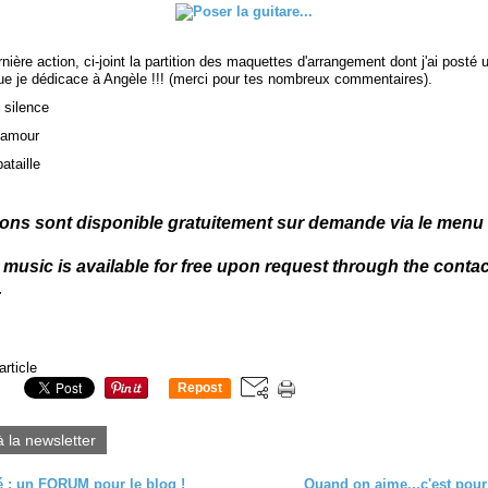
nière action, ci-joint la partition des maquettes d'arrangement dont j'ai posté 
que je dédicace à Angèle !!! (merci pour tes nombreux commentaires).
 silence
'amour
ataille
tions sont disponible gratuitement sur demande via le menu
 music is available for free upon request through the conta
.
article
Repost
0
à la newsletter
 : un FORUM pour le blog !
Quand on aime...c'est pour 