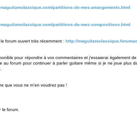
.maguitareclassique.com/partitions-de-mes-arrangements.html
.maguitareclassique.com/partitions-de-mes-compositions.html
 le forum ouvert très récemment :
http://maguitareclassique.forumact
sponible pour répondre à vos commentaires et j'essaierai également de p
le au forum pour continuer à parler guitare même si je ne joue plus d
.
père que vous ne m'en voudrez pas !
r le forum.