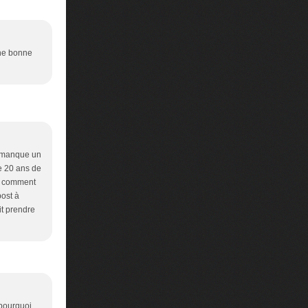
une bonne
us manque un
de 20 ans de
t, comment
post à
it prendre
 pourquoi