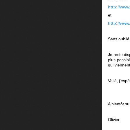
http://www
et
http://www
Sans oublié
Je reste di
plus possib
qui viennent
Voilà, j'es
A bientôt su
Olivier.