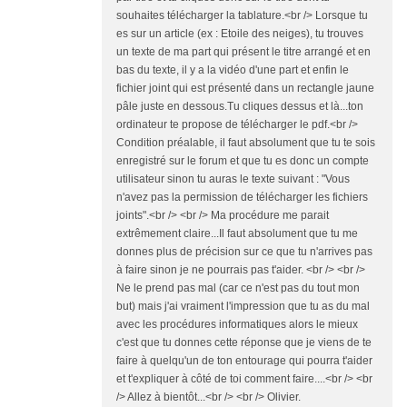
souhaites télécharger la tablature.<br /> Lorsque tu
es sur un article (ex : Etoile des neiges), tu trouves
un texte de ma part qui présent le titre arrangé et en
bas du texte, il y a la vidéo d'une part et enfin le
fichier joint qui est présenté dans un rectangle jaune
pâle juste en dessous.Tu cliques dessus et là...ton
ordinateur te propose de télécharger le pdf.<br />
Condition préalable, il faut absolument que tu te sois
enregistré sur le forum et que tu es donc un compte
utilisateur sinon tu auras le texte suivant : "Vous
n'avez pas la permission de télécharger les fichiers
joints".<br /> <br /> Ma procédure me parait
extrêmement claire...Il faut absolument que tu me
donnes plus de précision sur ce que tu n'arrives pas
à faire sinon je ne pourrais pas t'aider. <br /> <br />
Ne le prend pas mal (car ce n'est pas du tout mon
but) mais j'ai vraiment l'impression que tu as du mal
avec les procédures informatiques alors le mieux
c'est que tu donnes cette réponse que je viens de te
faire à quelqu'un de ton entourage qui pourra t'aider
et t'expliquer à côté de toi comment faire....<br /> <br
/> Allez à bientôt...<br /> <br /> Olivier.