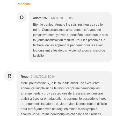
Répondre
O
odomi1973
14/01/2018 18:25
Bien le bonjour Angèle ! je suis très heureux de te
relire. Concernant mes arrangements j'avoue ne
jamais vraiment y revenir...peut être parce que je suis
toujours insatisfait du résultat. Pour les prochains je
tacherai de les apprendre par cœur pour les avoir
toujours entre les doigts ! A bientôt alors et merci de
ta visite.
R
Roger
14/01/2018 10:04
Merci pour tes vœux, je te souhaite aussi une excellente
année, ça fait plaisir de te revoir car j'aime beaucoup tes
arrangements. <br /> Les œuvres de Brassens sont un vrai
plaisir à écouter en adaptation classique, je possède le livret
arrangements tablatures de Jean-Marc Dermesropian difficile
pour moi à jouer avec un doigt en moins mais sympa à
écouter.<br /> J'aime beaucoup les chansons de Frederik