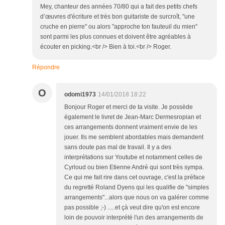
Mey, chanteur des années 70/80 qui a fait des petits chefs
d’œuvres d'écriture et très bon guitariste de surcroît, "une
cruche en pierre" ou alors "approche ton fauteuil du mien"
sont parmi les plus connues et doivent être agréables à
écouter en picking.<br /> Bien à toi.<br /> Roger.
Répondre
O
odomi1973
14/01/2018 18:22
Bonjour Roger et merci de ta visite. Je possède
également le livret de Jean-Marc Dermesropian et
ces arrangements donnent vraiment envie de les
jouer. Ils me semblent abordables mais demandent
sans doute pas mal de travail. Il y a des
interprétations sur Youtube et notamment celles de
Cyrloud ou bien Etienne André qui sont très sympa.
Ce qui me fait rire dans cet ouvrage, c'est la préface
du regretté Roland Dyens qui les qualifie de "simples
arrangements"...alors que nous on va galérer comme
pas possible ;-) .....et çà veut dire qu'on est encore
loin de pouvoir interprété l'un des arrangements de