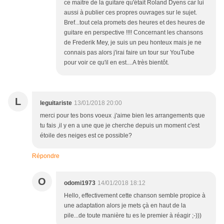
ce maitre de la guitare qu'était Roland Dyens car lui
aussi à publier ces propres ouvrages sur le sujet.
Bref...tout cela promets des heures et des heures de
guitare en perspective !!!! Concernant les chansons
de Frederik Mey, je suis un peu honteux mais je ne
connais pas alors j'irai faire un tour sur YouTube
pour voir ce qu'il en est....A très bientôt.
L
leguitariste
13/01/2018 20:00
merci pour tes bons voeux .j'aime bien les arrangements que
tu fais ,il y en a une que je cherche depuis un moment c'est
étoile des neiges est ce possible?
Répondre
O
odomi1973
14/01/2018 18:12
Hello, effectivement cette chanson semble propice à
une adaptation alors je mets çà en haut de la
pile...de toute manière tu es le premier à réagir ;-)))