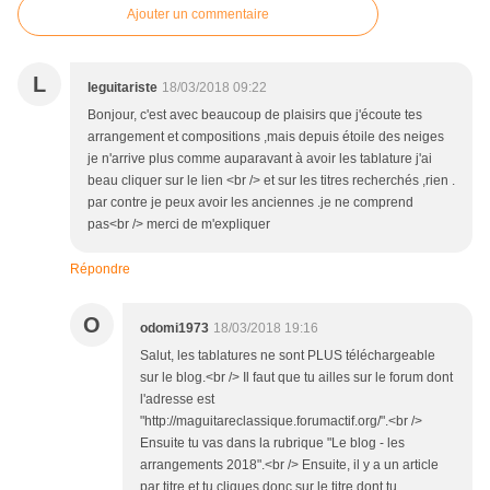
Ajouter un commentaire
L
leguitariste
18/03/2018 09:22
Bonjour, c'est avec beaucoup de plaisirs que j'écoute tes
arrangement et compositions ,mais depuis étoile des neiges
je n'arrive plus comme auparavant à avoir les tablature j'ai
beau cliquer sur le lien <br /> et sur les titres recherchés ,rien .
par contre je peux avoir les anciennes .je ne comprend
pas<br /> merci de m'expliquer
Répondre
O
odomi1973
18/03/2018 19:16
Salut, les tablatures ne sont PLUS téléchargeable
sur le blog.<br /> Il faut que tu ailles sur le forum dont
l'adresse est
"http://maguitareclassique.forumactif.org/".<br />
Ensuite tu vas dans la rubrique "Le blog - les
arrangements 2018".<br /> Ensuite, il y a un article
par titre et tu cliques donc sur le titre dont tu