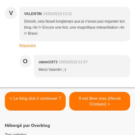
V
VALENTIN
15/03/2019 13:32
Désolé, cela faisait longtemps que je n'avais pas regarder ton
blog.<br /> Encore une fois, une magnifique interprétation.<br
/> Bravo
Répondre
O
odomi1973
15/03/2019 21:57
Merci Valentin ;-)
< Le blog doit il continuer ?
Il est libre max (Hervé
Cristiani) >
Hébergé par Overblog
Top articles