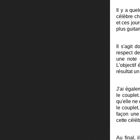
Il y a que
célèbre ch
et ces jour
plus guitar
Il s'agit 
respect de
une note 
L'objectif
résultat u
J'ai égal
le couplet
qu'elle ne 
le couplet.
façon une 
cette célèb
Au final, 