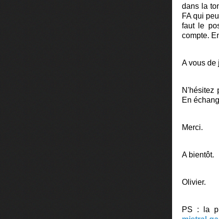
dans la to
FA qui peu
faut le p
compte. Enf
A vous de j
N'hésitez 
En échange
Merci.
A bientôt.
Olivier.
PS : la p