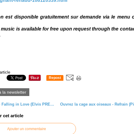
agnant-renaud-108120339.html
ion est disponible gratuitement sur demande via le menu 
 music is available for free upon request through the conta
.
article
Repost
0
à la newsletter
Can't Help Falling in Love (Elvis PRESLEY)
cet article
Ajouter un commentaire