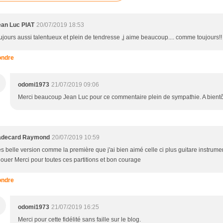
ean Luc PIAT
20/07/2019 18:53
ujours aussi talentueux et plein de tendresse ,j aime beaucoup.... comme toujours!!
ndre
odomi1973
21/07/2019 09:06
Merci beaucoup Jean Luc pour ce commentaire plein de sympathie. A bientô
adecard Raymond
20/07/2019 10:59
ès belle version comme la première que j'ai bien aimé celle ci plus guitare instrum
jouer Merci pour toutes ces partitions et bon courage
ndre
odomi1973
21/07/2019 16:25
Merci pour cette fidélité sans faille sur le blog.