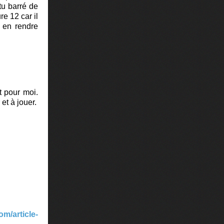
tu barré de
e 12 car il
 en rendre
t pour moi.
et à jouer.
m/article-