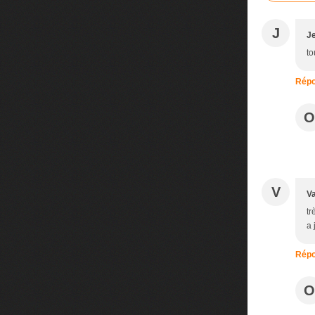
J
J
to
Répo
O
V
V
tr
a 
Répo
O