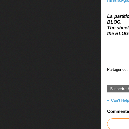
mistral-g
La partit
BLOG.
The sheet
the BLOG
Partager cet 
S'inscrire 
Commenter 