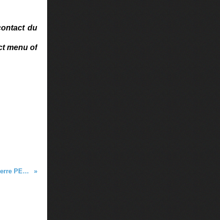
contact du
ct menu of
Ouvrez la cage aux oiseaux - Refrain (Pierre PERRET)