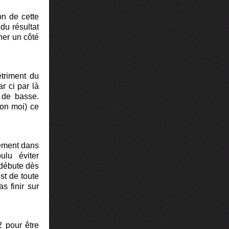
on de cette
du résultat
nner un côté
étriment du
r ci par là
 de basse.
lon moi) ce
ctement dans
oulu éviter
i débute dès
est de toute
s finir sur
2 pour être