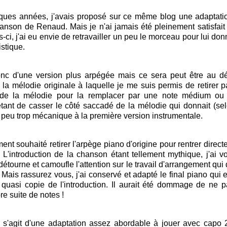
lques années, j'avais proposé sur ce même blog une adaptati
anson de Renaud. Mais je n'ai jamais été pleinement satisfait 
s-ci, j'ai eu envie de retravailler un peu le morceau pour lui do
istique.
donc d'une version plus arpégée mais ce sera peut être au d
 la mélodie originale à laquelle je me suis permis de retirer pa
de la mélodie pour la remplacer par une note médium ou
 étant de casser le côté saccadé de la mélodie qui donnait (se
n peu trop mécanique à la première version instrumentale.
ement
souhaité
retirer l'arpège piano d'origine pour rentrer dire
. L'introduction de la chanson étant tellement mythique, j'ai v
détourne et camoufle l'attention sur le travail d'arrangement qu
 Mais rassurez vous, j'ai conservé et adapté le final piano qui 
quasi copie de l'introduction. Il aurait été dommage de ne pa
re suite de notes !
il s'agit d'une adaptation assez abordable à jouer avec capo 