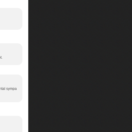
t.
ental sympa