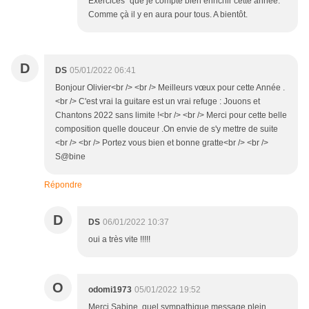
Exercices" que je compte bien enrichir cette année.
Comme çà il y en aura pour tous. A bientôt.
D
DS
05/01/2022 06:41
Bonjour Olivier<br /> <br /> Meilleurs vœux pour cette Année .
<br /> C'est vrai la guitare est un vrai refuge : Jouons et
Chantons 2022 sans limite !<br /> <br /> Merci pour cette belle
composition quelle douceur .On envie de s'y mettre de suite
<br /> <br /> Portez vous bien et bonne gratte<br /> <br />
S@bine
Répondre
D
DS
06/01/2022 10:37
oui a très vite !!!!!
O
odomi1973
05/01/2022 19:52
Merci Sabine, quel sympathique message plein