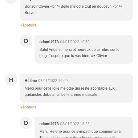
Bonsoir Olivier <br /> Belle mélodie tout en douceur. <br />
Bravo!!!
Répondre
O
odomi1973
04/01/2022 19:50
Salut Angèle, merci et heureux de te relire sur le
blog. J'espère que tu vas bien. a+ Olivier.
H
Hélène
03/01/2022 16:09
Merci pour cette jolie mélodie qui reste abordable aux
guitaristes débutants, belle année musicale.
Répondre
O
odomi1973
03/01/2022 18:23
Merci Hélène pour ce sympathique commentaire.
Tant qu'à composer des choses, autant qu'elles