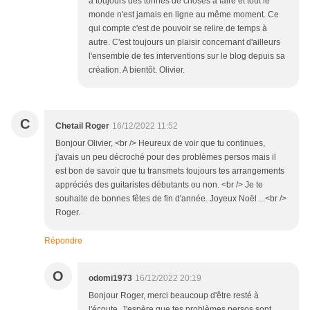
a toujours des tonnes de choses à faire et tout le
monde n'est jamais en ligne au même moment. Ce
qui compte c'est de pouvoir se relire de temps à
autre. C'est toujours un plaisir concernant d'ailleurs
l'ensemble de tes interventions sur le blog depuis sa
création. A bientôt. Olivier.
C
Chetail Roger
16/12/2022 11:52
Bonjour Olivier, <br /> Heureux de voir que tu continues,
j'avais un peu décroché pour des problèmes persos mais il
est bon de savoir que tu transmets toujours tes arrangements
appréciés des guitaristes débutants ou non. <br /> Je te
souhaite de bonnes fêtes de fin d'année. Joyeux Noël ...<br />
Roger.
Répondre
O
odomi1973
16/12/2022 20:19
Bonjour Roger, merci beaucoup d'être resté à
l'écoute. J'espère que tes problèmes persos sont