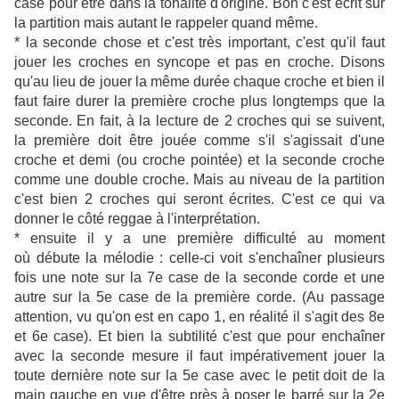
case pour être dans la tonalité d'origine. Bon c'est écrit sur
la partition mais autant le rappeler quand même.
* la seconde chose et c'est très important, c'est qu'il faut
jouer les croches en syncope et pas en croche. Disons
qu'au lieu de jouer la même durée chaque croche et bien il
faut faire durer la première croche plus longtemps que la
seconde. En fait, à la lecture de 2 croches qui se suivent,
la première doit être jouée comme s'il s'agissait d'une
croche et demi (ou croche pointée) et la seconde croche
comme une double croche. Mais au niveau de la partition
c'est bien 2 croches qui seront écrites. C'est ce qui va
donner le côté reggae à l'interprétation.
* ensuite il y a une première difficulté au moment
où débute la mélodie : celle-ci voit s'enchaîner plusieurs
fois une note sur la 7e case de la seconde corde et une
autre sur la 5e case de la première corde. (Au passage
attention, vu qu'on est en capo 1, en réalité il s'agit des 8e
et 6e case). Et bien la subtilité c'est que pour enchaîner
avec la seconde mesure il faut impérativement jouer la
toute dernière note sur la 5e case avec le petit doit de la
main gauche en vue d'être près à poser le barré sur la 2e