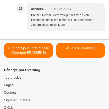
O
odomi1973
21/04/2024 20:03
Bonsoir Hélène, c'est très gentil à toi de venir
t'exprimer sur ce titre même si tu ne l'aimes pas.
J'apprécie ce geste. Merci.
< Le petit joueur de flûteau
Je vole (Louane) >
(Georges BRASSENS)
Hébergé par Overblog
Top articles
Pages
Contact
Signaler un abus
C.G.U.