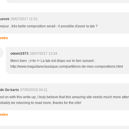
aurent
26/07/2017 11:51
njour , très belle composition serait - il possible d'avoir la tab ?
ndre
odomi1973
26/07/2017 13:34
Merci bien ;-)<br /> La tab est dispo sur le lien suivant :
http://www.maguitareclassique.com/partitions-de-mes-compositions.html
ds Go karts
07/05/2016 04:11
ot on with this write-up, I truly believe that this amazing site needs much more attenti
obably be returning to read more, thanks for the info!
ndre