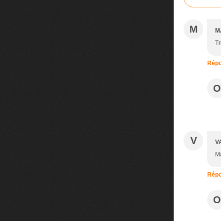
M
M
Tr
Répo
O
V
V
Ma
Répo
O