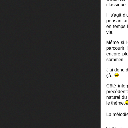
classique.
Il s'agit 
pensant au
en temps h
vie.
Même si le
parcourir 
encore plu
sommeil.
J'ai donc 
çà...
Côté inter
précédente
naturel du
le thème.
La mélodie