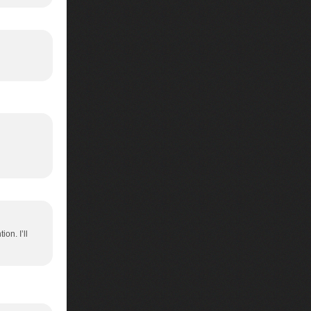
on. I’ll