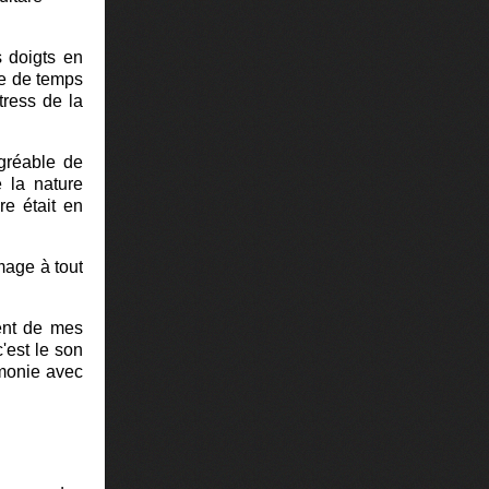
s doigts en
re de temps
tress de la
agréable de
e la nature
re était en
mage à tout
rent de mes
'est le son
rmonie avec