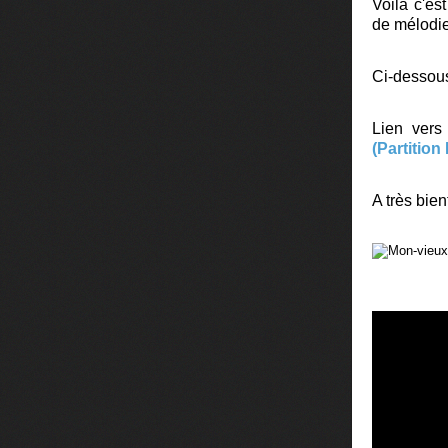
Voilà c'es
de mélodie
Ci-dessous
Lien vers 
(Partition
A très bien