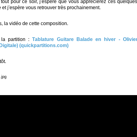
t tout pour ce soir, j'espère que vous apprécierez ces quelqu
 et j'espère vous retrouver très prochainement.
, la vidéo de cette composition.
la partition :
Tablature Guitare Balade en hiver - Olivi
 Digitale) (quickpartitions.com)
tôt.