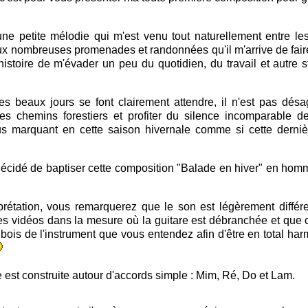
d'une petite mélodie qui m'est venu tout naturellement entre le
x nombreuses promenades et randonnées qu'il m'arrive de fai
istoire de m'évader un peu du quotidien, du travail et autre s
s beaux jours se font clairement attendre, il n'est pas dés
les chemins forestiers et profiter du silence incomparable d
s marquant en cette saison hivernale comme si cette derniè
décidé de baptiser cette composition "Balade en hiver" en hom
prétation, vous remarquerez que le son est légèrement diffé
s vidéos dans la mesure où la guitare est débranchée et que c
 bois de l'instrument que vous entendez afin d'être en total ha
 est construite autour d'accords simple : Mim, Ré, Do et Lam.