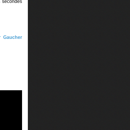
es secondes
er Gaucher