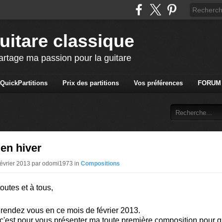
uitare classique
artage ma passion pour la guitare
QuickPartitions
Prix des partitions
Vos préférences
FORUM
en hiver
Février 2013 par odomi1973 in
Compositions
outes et à tous,
endez vous en ce mois de février 2013.
, c'est pour vous présenter ma toute première composition pour g