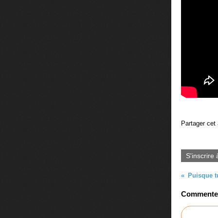
Partager cet 
S'inscrire 
Puisque t
Commenter 