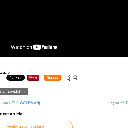
article
Repost
0
à la newsletter
u pars (J.J. GOLDMAN)
Leçon n° 13
cet article
Ajouter un commentaire