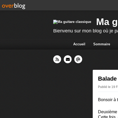
Ma g
Bienvenu sur mon blog où je p
Accueil
Sommaire
Balade 
Publié le 19 
Bonsoir à t
Deuxième r
Cette fois