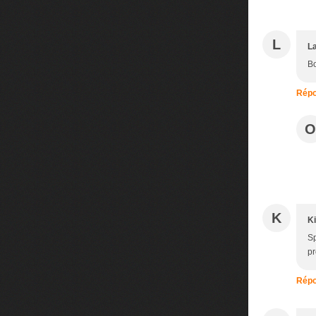
L
L
Bo
Répo
O
K
Ki
Sp
pr
Répo