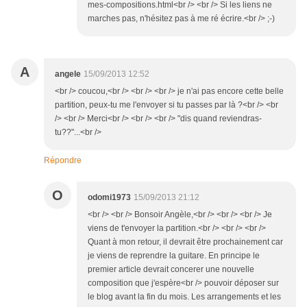
mes-compositions.html<br /> <br /> Si les liens ne
marches pas, n'hésitez pas à me ré écrire.<br /> ;-)
A
angele
15/09/2013 12:52
<br /> coucou,<br /> <br /> <br /> je n'ai pas encore cette belle
partition, peux-tu me l'envoyer si tu passes par là ?<br /> <br
/> <br /> Merci<br /> <br /> <br /> "dis quand reviendras-
tu??"...<br />
Répondre
O
odomi1973
15/09/2013 21:12
<br /> <br /> Bonsoir Angèle,<br /> <br /> <br /> Je
viens de t'envoyer la partition.<br /> <br /> <br />
Quant à mon retour, il devrait être prochainement car
je viens de reprendre la guitare. En principe le
premier article devrait concerer une nouvelle
composition que j'espère<br /> pouvoir déposer sur
le blog avant la fin du mois. Les arrangements et les