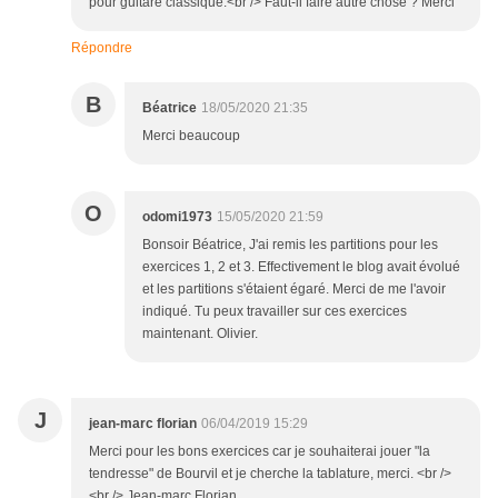
pour guitare classique.<br /> Faut-il faire autre chose ? Merci
Répondre
B
Béatrice
18/05/2020 21:35
Merci beaucoup
O
odomi1973
15/05/2020 21:59
Bonsoir Béatrice, J'ai remis les partitions pour les
exercices 1, 2 et 3. Effectivement le blog avait évolué
et les partitions s'étaient égaré. Merci de me l'avoir
indiqué. Tu peux travailler sur ces exercices
maintenant. Olivier.
J
jean-marc florian
06/04/2019 15:29
Merci pour les bons exercices car je souhaiterai jouer "la
tendresse" de Bourvil et je cherche la tablature, merci. <br />
<br /> Jean-marc Florian