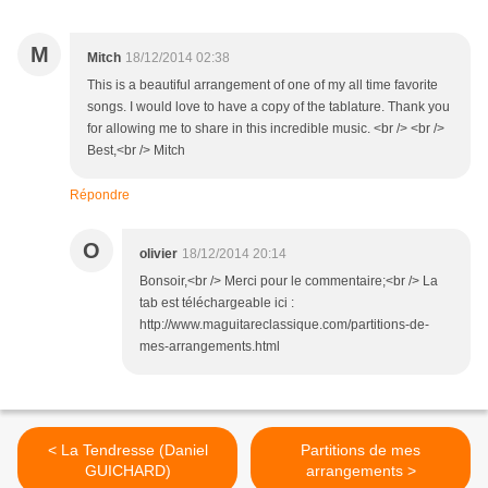
M
Mitch
18/12/2014 02:38
This is a beautiful arrangement of one of my all time favorite
songs. I would love to have a copy of the tablature. Thank you
for allowing me to share in this incredible music. <br /> <br />
Best,<br /> Mitch
Répondre
O
olivier
18/12/2014 20:14
Bonsoir,<br /> Merci pour le commentaire;<br /> La
tab est téléchargeable ici :
http://www.maguitareclassique.com/partitions-de-
mes-arrangements.html
< La Tendresse (Daniel
Partitions de mes
GUICHARD)
arrangements >