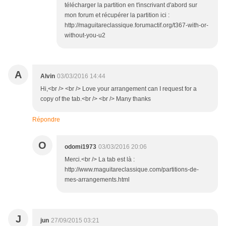
télécharger la partition en t'inscrivant d'abord sur
mon forum et récupérer la partition ici :
http://maguitareclassique.forumactif.org/t367-with-or-
without-you-u2
A
Alvin
03/03/2016 14:44
Hi,<br /> <br /> Love your arrangement can I request for a
copy of the tab.<br /> <br /> Many thanks
Répondre
O
odomi1973
03/03/2016 20:06
Merci.<br /> La tab est là :
http://www.maguitareclassique.com/partitions-de-
mes-arrangements.html
J
jun
27/09/2015 03:21