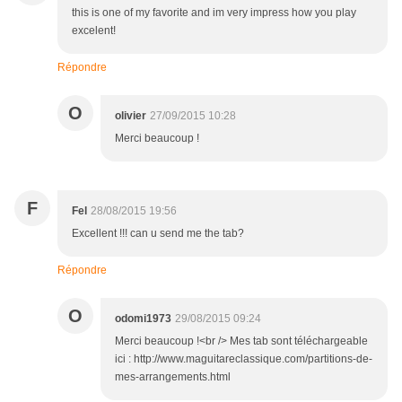
this is one of my favorite and im very impress how you play
excelent!
Répondre
O
olivier
27/09/2015 10:28
Merci beaucoup !
F
Fel
28/08/2015 19:56
Excellent !!! can u send me the tab?
Répondre
O
odomi1973
29/08/2015 09:24
Merci beaucoup !<br /> Mes tab sont téléchargeable
ici : http://www.maguitareclassique.com/partitions-de-
mes-arrangements.html