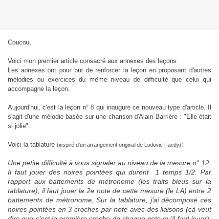
Coucou,
Voici mon premier article consacré aux annexes des leçons.
Les annexes ont pour but de renforcer la leçon en proposant d'autres
mélodies ou exercices du même niveau de difficulté que celui qui
accompagne la leçon.
Aujourd'hui, c'est la leçon n° 8 qui inaugure ce nouveau type d'article. Il
s'agit d'une mélodie basée sur une chanson d'Alain Barrière : "Elle était
si jolie".
Voici la tablature
:
(inspiré d'un arrangement original de Ludovic Faedy)
Une petite difficulté à vous signaler au niveau de la mesure n° 12.
Il faut jouer des noires pointées qui durent 1 temps 1/2. Par
rapport aux battements de métronome (les traits bleus sur la
tablature), il faut jouer la 2e note de cette mesure (le LA) entre 2
battements de métronome. Sur la tablature, j'ai décomposé ces
noires pointées en 3 croches par note avec des liaisons (çà veut
dire que c'est la première croche de chaque note qu'il faut jouer).