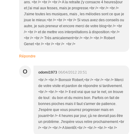
ans. <br /> <br /> <br /> A la retraite j'y consacre 4 heures/jour
et j'ai mal aux fesses, mais je progresse.<br /> <br /> <br />
J'aime toutes les musiques, mais , les mélodies sont ce que je
joue le mieux.<br /> <br /> <br /> Si vous avez des conseils ou
autre, je suis preneur et encore merci de votre blog<br /> <br
/> <br /> et de mettre vos interprétations à disposition.<br />
<br /> <br /> Très amicalement<br /> <br /> <br /> Robert
Genet <br /> <br /> <br /> <br />
Répondre
O
odomi1973
06/04/2012 20:51
<br /> <br /> Bonsoir Robert,<br /> <br /> <br /> Merci
de votre visite et pardon de répondre si tardivement.
<br /> <br /> <br /> Il est vrai que sur le net, on trouve
de tout : du bon et du moins bon. Parfois on fait de
bonnes pioches mais il faut s'armer de patience.
J'espère que vous pourrez progresser mais en
jouant<br /> 4 heures par jour, çà ne devrait pas être
un problème. J'espère vous relire prochainement.<br
/> <br /> <br /> A bientôt.<br /> <br /> <br /> <br />