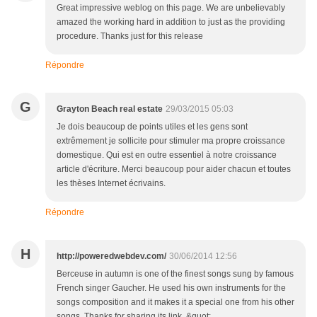
Great impressive weblog on this page. We are unbelievably
amazed the working hard in addition to just as the providing
procedure. Thanks just for this release
Répondre
G
Grayton Beach real estate
29/03/2015 05:03
Je dois beaucoup de points utiles et les gens sont
extrêmement je sollicite pour stimuler ma propre croissance
domestique. Qui est en outre essentiel à notre croissance
article d'écriture. Merci beaucoup pour aider chacun et toutes
les thèses Internet écrivains.
Répondre
H
http://poweredwebdev.com/
30/06/2014 12:56
Berceuse in autumn is one of the finest songs sung by famous
French singer Gaucher. He used his own instruments for the
songs composition and it makes it a special one from his other
songs. Thanks for sharing its link. &quot;