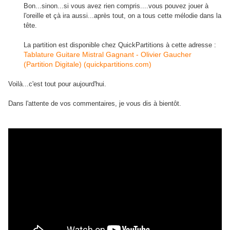
Bon...sinon...si vous avez rien compris....vous pouvez jouer à
l'oreille et çà ira aussi...après tout, on a tous cette mélodie dans la
tête.
La partition est disponible chez QuickPartitions à cette adresse :
Tablature Guitare Mistral Gagnant - Olivier Gaucher
(Partition Digitale) (quickpartitions.com)
V
oilà...c'est tout pour aujourd'hui.
Dans l'attente de vos commentaires, je vous dis à bientôt.