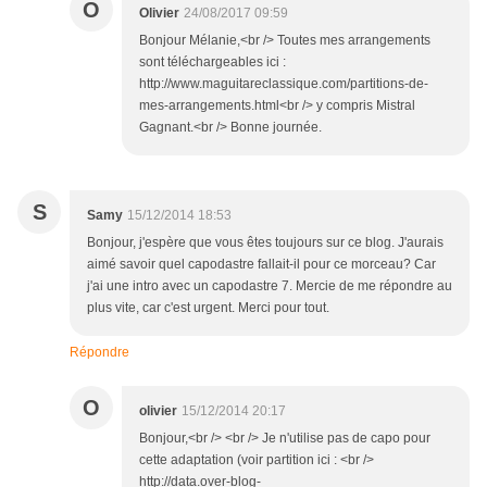
O
Olivier
24/08/2017 09:59
Bonjour Mélanie,<br /> Toutes mes arrangements
sont téléchargeables ici :
http://www.maguitareclassique.com/partitions-de-
mes-arrangements.html<br /> y compris Mistral
Gagnant.<br /> Bonne journée.
S
Samy
15/12/2014 18:53
Bonjour, j'espère que vous êtes toujours sur ce blog. J'aurais
aimé savoir quel capodastre fallait-il pour ce morceau? Car
j'ai une intro avec un capodastre 7. Mercie de me répondre au
plus vite, car c'est urgent. Merci pour tout.
Répondre
O
olivier
15/12/2014 20:17
Bonjour,<br /> <br /> Je n'utilise pas de capo pour
cette adaptation (voir partition ici : <br />
http://data.over-blog-