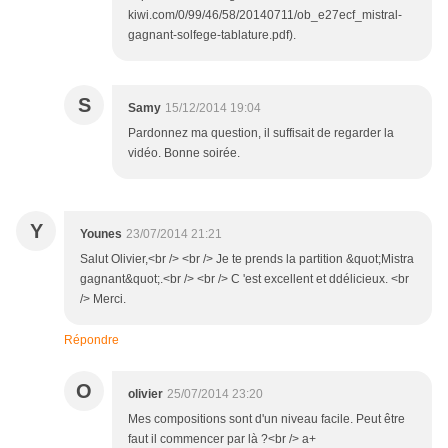
kiwi.com/0/99/46/58/20140711/ob_e27ecf_mistral-
gagnant-solfege-tablature.pdf).
S
Samy
15/12/2014 19:04
Pardonnez ma question, il suffisait de regarder la
vidéo. Bonne soirée.
Y
Younes
23/07/2014 21:21
Salut Olivier,<br /> <br /> Je te prends la partition &quot;Mistra
gagnant&quot;.<br /> <br /> C 'est excellent et ddélicieux. <br
/> Merci.
Répondre
O
olivier
25/07/2014 23:20
Mes compositions sont d'un niveau facile. Peut être
faut il commencer par là ?<br /> a+