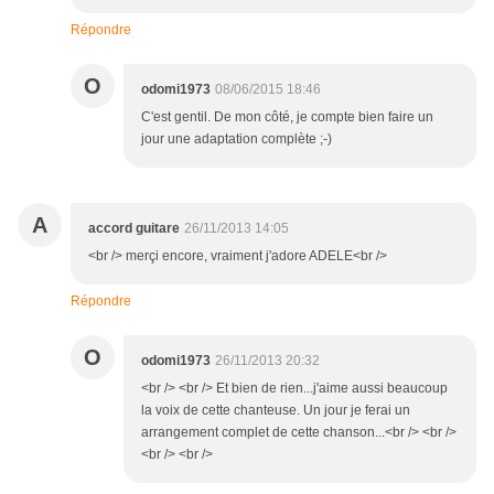
Répondre
O
odomi1973
08/06/2015 18:46
C'est gentil. De mon côté, je compte bien faire un
jour une adaptation complète ;-)
A
accord guitare
26/11/2013 14:05
<br /> merçi encore, vraiment j'adore ADELE<br />
Répondre
O
odomi1973
26/11/2013 20:32
<br /> <br /> Et bien de rien...j'aime aussi beaucoup
la voix de cette chanteuse. Un jour je ferai un
arrangement complet de cette chanson...<br /> <br />
<br /> <br />