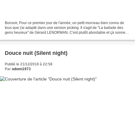
Bonsoir, Pour ce premier jour de l'année, un petit morceau bien connu de
tous que j'ai adapté dans une version picking. Il s'agit de "La ballade des
gens heureux" de Gérard LENORMAN. C'est plutôt abordable et çà sonne
bien... A bientôt. Olivier. Lien...
Douce nuit (Silent night)
Publié le 21/12/2018 à 22:58
Par
odomi1973