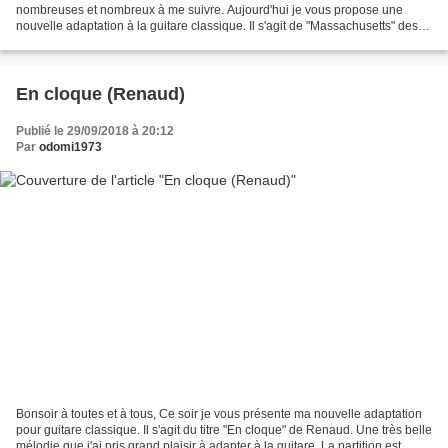
nombreuses et nombreux à me suivre. Aujourd'hui je vous propose une
nouvelle adaptation à la guitare classique. Il s'agit de "Massachusetts" des
Bee Gees. Un groupe orienté disco...
En cloque (Renaud)
Publié le 29/09/2018 à 20:12
Par
odomi1973
Bonsoir à toutes et à tous, Ce soir je vous présente ma nouvelle adaptation
pour guitare classique. Il s'agit du titre "En cloque" de Renaud. Une très belle
mélodie que j'ai pris grand plaisir à adapter à la guitare. La partition est