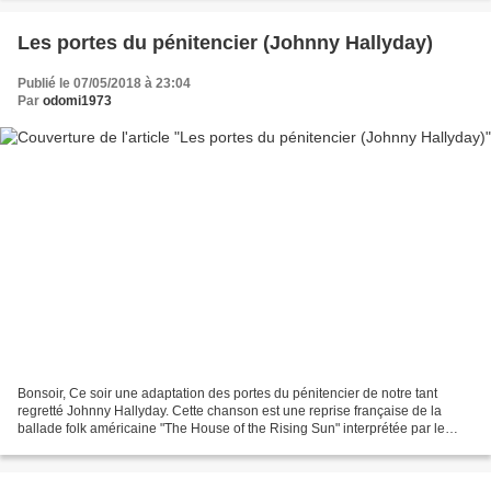
Les portes du pénitencier (Johnny Hallyday)
Publié le 07/05/2018 à 23:04
Par
odomi1973
Bonsoir, Ce soir une adaptation des portes du pénitencier de notre tant
regretté Johnny Hallyday. Cette chanson est une reprise française de la
ballade folk américaine "The House of the Rising Sun" interprétée par le
groupe "The Animals". Concernant mon...