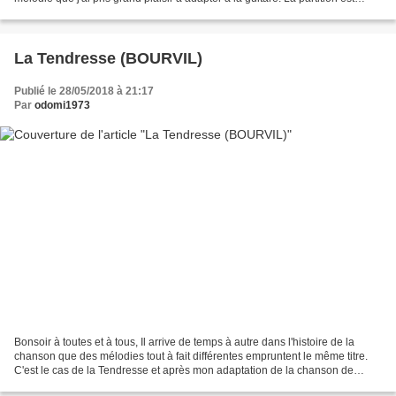
disponible en pièce...
La Tendresse (BOURVIL)
Publié le 28/05/2018 à 21:17
Par
odomi1973
Bonsoir à toutes et à tous, Il arrive de temps à autre dans l'histoire de la
chanson que des mélodies tout à fait différentes empruntent le même titre.
C'est le cas de la Tendresse et après mon adaptation de la chanson de
Daniel Guichard, voici le tour...