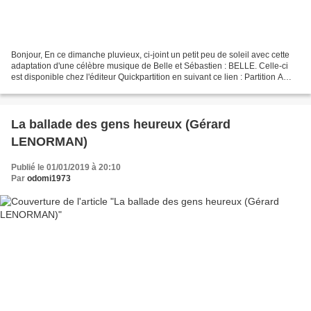
Bonjour, En ce dimanche pluvieux, ci-joint un petit peu de soleil avec cette
adaptation d'une célèbre musique de Belle et Sébastien : BELLE. Celle-ci
est disponible chez l'éditeur Quickpartition en suivant ce lien : Partition A
bientôt. Olivier. Adaptation...
La ballade des gens heureux (Gérard
LENORMAN)
Publié le 01/01/2019 à 20:10
Par
odomi1973