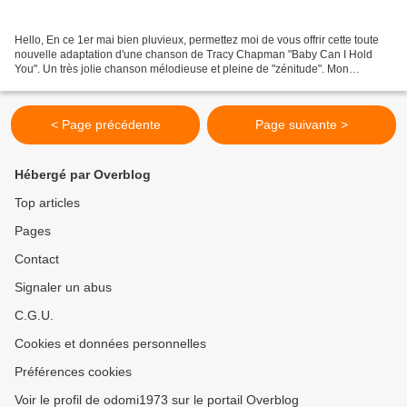
Hello, En ce 1er mai bien pluvieux, permettez moi de vous offrir cette toute
nouvelle adaptation d'une chanson de Tracy Chapman "Baby Can I Hold
You". Un très jolie chanson mélodieuse et pleine de "zénitude". Mon
adaptation, une fois n'est pas coutume...
< Page précédente
Page suivante >
Hébergé par Overblog
Top articles
Pages
Contact
Signaler un abus
C.G.U.
Cookies et données personnelles
Préférences cookies
Voir le profil de odomi1973 sur le portail Overblog