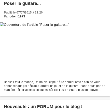
Poser la guitare...
Publié le 07/07/2015 à 21:20
Par
odomi1973
Bonsoir tout le monde, Un nouvel et peut être dernier article afin de vous
annoncer que j'ai décidé d 'arrêter de jouer de la guitare...sans doute pas de
manière définitive mais ce qui est sûr c'est qu'il n'y aura plus de nouvel
article avant un bon bout...
Nouveauté : un FORUM pour le blog !