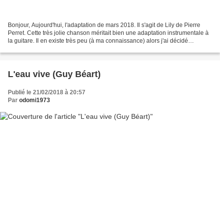
Bonjour, Aujourd'hui, l'adaptation de mars 2018. Il s'agit de Lily de Pierre
Perret. Cette très jolie chanson méritait bien une adaptation instrumentale à
la guitare. Il en existe très peu (à ma connaissance) alors j'ai décidé
d'apporter ma pierre à l'édifice....
L'eau vive (Guy Béart)
Publié le 21/02/2018 à 20:57
Par
odomi1973