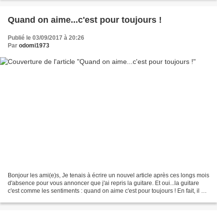
Quand on aime...c'est pour toujours !
Publié le 03/09/2017 à 20:26
Par
odomi1973
Bonjour les ami(e)s, Je tenais à écrire un nouvel article après ces longs mois
d'absence pour vous annoncer que j'ai repris la guitare. Et oui...la guitare
c'est comme les sentiments : quand on aime c'est pour toujours ! En fait, il y a
2 ans, je n'avais...