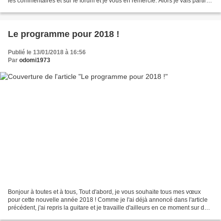
les commentaires et sur le forum et je vous en remercie. Alors je vais partir
sur cette première...
Le programme pour 2018 !
Publié le 13/01/2018 à 16:56
Par
odomi1973
Bonjour à toutes et à tous, Tout d'abord, je vous souhaite tous mes vœux
pour cette nouvelle année 2018 ! Comme je l'ai déjà annoncé dans l'article
précédent, j'ai repris la guitare et je travaille d'ailleurs en ce moment sur des
adaptations d'Alain Vérité...