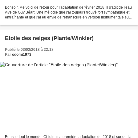
Bonsoir, Me voici de retour pour l'adaptation de février 2018. Il s'agit de l'eau
vive de Guy Béart. Une mélodie que j'ai toujours trouvé fort sympathique et
entraînante et que j'ai eu envie de retranscrire en version instrumentale sur
ma guitare. Il...
Etoile des neiges (Plante/Winkler)
Publié le 03/02/2018 à 22:18
Par
odomi1973
Bonsoir tout le monde, Ci-joint ma première adaptation de 2018 et surtout la