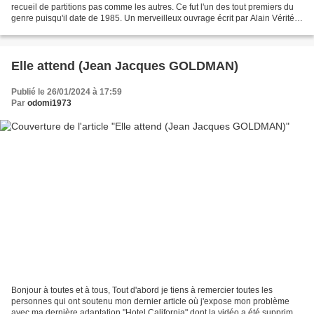
recueil de partitions pas comme les autres. Ce fut l'un des tout premiers du
genre puisqu'il date de 1985. Un merveilleux ouvrage écrit par Alain Vérité
et consacré à la création...
Elle attend (Jean Jacques GOLDMAN)
Publié le 26/01/2024 à 17:59
Par
odomi1973
Bonjour à toutes et à tous, Tout d'abord je tiens à remercier toutes les
personnes qui ont soutenu mon dernier article où j'expose mon problème
avec ma dernière adaptation "Hotel California" dont la vidéo a été supprimée