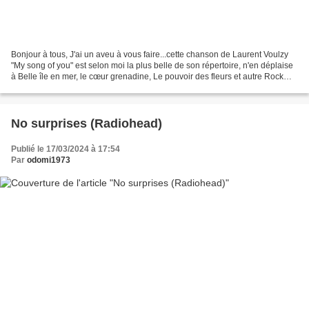
Bonjour à tous, J'ai un aveu à vous faire...cette chanson de Laurent Voulzy
"My song of you" est selon moi la plus belle de son répertoire, n'en déplaise
à Belle île en mer, le cœur grenadine, Le pouvoir des fleurs et autre Rock
Collection pour n'en citer...
No surprises (Radiohead)
Publié le 17/03/2024 à 17:54
Par
odomi1973