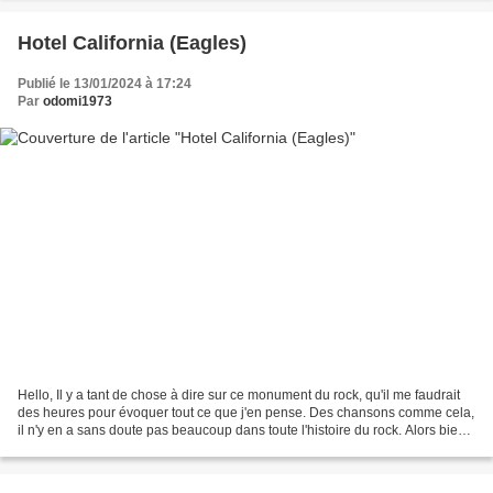
Hotel California (Eagles)
Publié le 13/01/2024 à 17:24
Par
odomi1973
Hello, Il y a tant de chose à dire sur ce monument du rock, qu'il me faudrait
des heures pour évoquer tout ce que j'en pense. Des chansons comme cela,
il n'y en a sans doute pas beaucoup dans toute l'histoire du rock. Alors bien
évidemment, il y a cette...