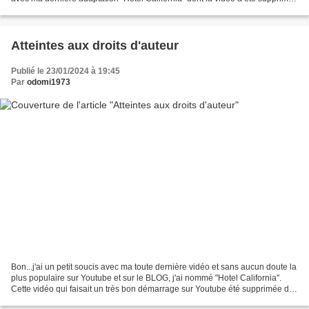
par Yoututbe à la demande d'une...
Atteintes aux droits d'auteur
Publié le 23/01/2024 à 19:45
Par
odomi1973
Bon...j'ai un petit soucis avec ma toute dernière vidéo et sans aucun doute la
plus populaire sur Youtube et sur le BLOG, j'ai nommé "Hotel California".
Cette vidéo qui faisait un très bon démarrage sur Youtube été supprimée de
ma chaîne pour une histoire...