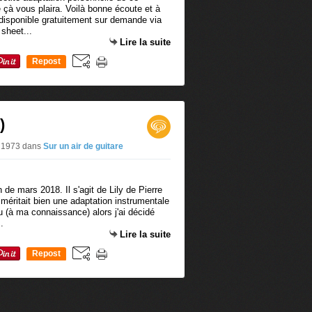
 çà vous plaira. Voilà bonne écoute et à
st disponible gratuitement sur demande via
sheet...
Lire la suite
Repost
0
)
mi1973
dans
Sur un air de guitare
n de mars 2018. Il s'agit de Lily de Pierre
 méritait bien une adaptation instrumentale
peu (à ma connaissance) alors j'ai décidé
.
Lire la suite
Repost
0