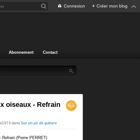
Connexion
+
Créer mon blog
Abonnement
Contact
x oiseaux - Refrain
omi1973
dans
Sur un air de guitare