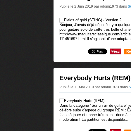
Publié le 2 Juin 2019 par odomi1973
dans
Su
Bonjour, J'avais déjà déposé il y a quelq
pour guitare solo de cette très belle chanso
http://www.maguitareclassique.com/article-f
111451697.html Il s'agissait d'une adaptati
Re
0
Everybody Hurts (REM)
Publié le 11 Mai 2019 par odomi1973
dans
S
Dans la catégorie "Sur un air de guitare" j
célèbre suite d'arpège du groupe REM : E
facile à jouer et sonne très bien...donc à 
modération ! La partition est disponible...