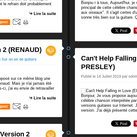
Bonjou r à tous, Aujourd'hui, j
t le refrain doit probablement
principal de cette célèbre cha
.
aux oiseaux". Il s'agit certes 
Lire la suite
sonne très bien sur la guitare. Q
post
on 2 (RENAUD)
Can't Help Falling
s
Sur un air de guitare
PRESLEY)
Publié le 14 Juillet 2019 par od
proposé sur ce même blog une
naud. Mais je n'ai jamais été
-ci, j'ai eu envie de retravailler
Bonjour, Je vous propose aujour
Lire la suite
célèbre chanson interprétée par
versions guitares sur Internet.
post
version. J'ai déjà présenté cette
 Version 2