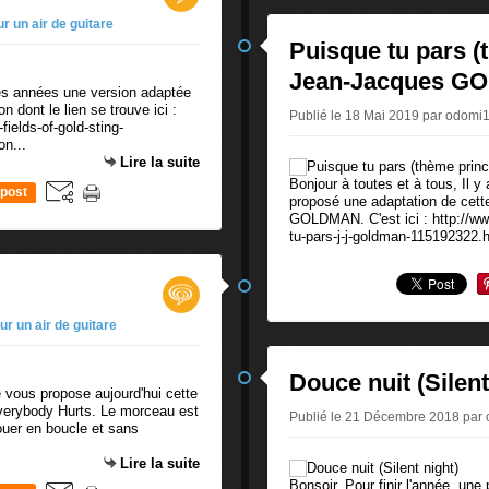
r un air de guitare
Puisque tu pars (
Jean-Jacques G
ues années une version adaptée
n dont le lien se trouve ici :
Publié le 18 Mai 2019 par odom
ields-of-gold-sting-
on...
Lire la suite
Bonjour à toutes et à tous, Il 
post
proposé une adaptation de cet
GOLDMAN. C'est ici : http://ww
tu-pars-j-j-goldman-115192322.ht
ur un air de guitare
Douce nuit (Silent
e vous propose aujourd'hui cette
verybody Hurts. Le morceau est
Publié le 21 Décembre 2018 pa
jouer en boucle et sans
Lire la suite
Bonsoir, Pour finir l'année, une