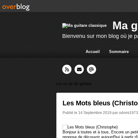
Ma g
Bienvenu sur mon blog où je p
Accueil
Sommaire
sur un air de guitare
Les Mots bleus (Christ
Publié le 14 Septembre 2019 par odomi197
Bonjour à toutes et à tous, Encore un pet
propose de découvrir aujourd'hui à partir 