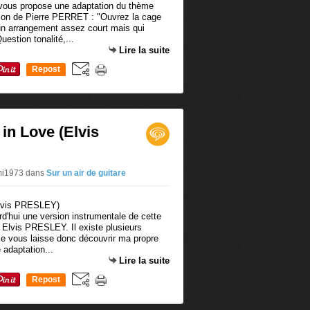
e vous propose une adaptation du thème
nson de Pierre PERRET : "Ouvrez la cage
d'un arrangement assez court mais qui
uestion tonalité,...
Lire la suite
Repost
0
 in Love (Elvis
omi1973
dans
Sur un air de guitare
d'hui une version instrumentale de cette
 Elvis PRESLEY. Il existe plusieurs
 Je vous laisse donc découvrir ma propre
 adaptation...
Lire la suite
Repost
0