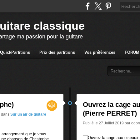
uitare classique
artage ma passion pour la guitare
QuickPartitions
Prix des partitions
Vos préférences
FORUM
ophe)
Ouvrez la cage au
(Pierre PERRET)
3
dans
Sur un air de guitare
Publié le 27 Juillet 2019 par od
it arrangement que je vous
d'une chanson de Christophe