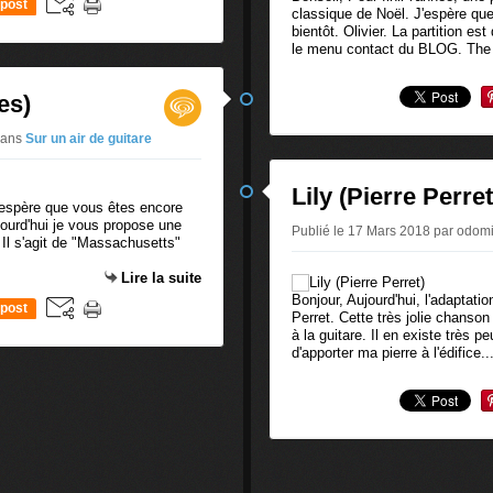
post
classique de Noël. J'espère que
bientôt. Olivier. La partition e
le menu contact du BLOG. The 
es)
ans
Sur un air de guitare
Lily (Pierre Perret
J'espère que vous êtes encore
urd'hui je vous propose une
Publié le 17 Mars 2018 par odo
 Il s'agit de "Massachusetts"
Lire la suite
Bonjour, Aujourd'hui, l'adaptatio
post
Perret. Cette très jolie chanson
à la guitare. Il en existe très 
d'apporter ma pierre à l'édifice...