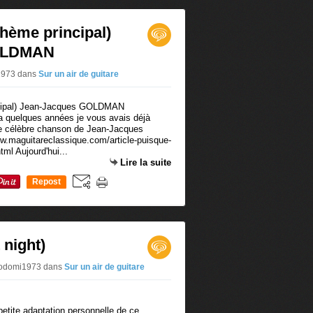
thème principal)
OLDMAN
i1973
dans
Sur un air de guitare
y a quelques années je vous avais déjà
te célèbre chanson de Jean-Jacques
w.maguitareclassique.com/article-puisque-
ml Aujourd'hui...
Lire la suite
Repost
0
 night)
r odomi1973
dans
Sur un air de guitare
 petite adaptation personnelle de ce