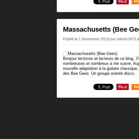
Re
0
Massachusetts (Bee Ge
Publié le 1 Novembre 2018 par odomi1973
d
Bonjour lectrices et lecteurs de ce blog, 
nombreuses et nombreux à me suivre. Aujo
nouvelle adaptation à la guitare classique.
des Bee Gees. Un groupe orienté disco...
Re
0