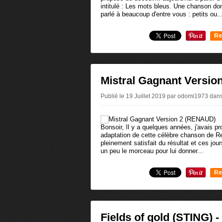
intitulé : Les mots bleus. Une chanson don
parlé à beaucoup d'entre vous : petits ou..
Re
0
Mistral Gagnant Versi
Publié le 19 Juillet 2019 par odomi1973
dan
Bonsoir, Il y a quelques années, j'avais 
adaptation de cette célèbre chanson de Re
pleinement satisfait du résultat et ces jours
un peu le morceau pour lui donner...
Re
0
Fields of gold (STING) -