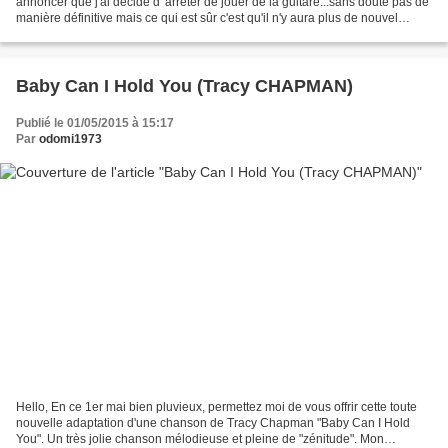
annoncer que j'ai décidé d 'arrêter de jouer de la guitare...sans doute pas de
manière définitive mais ce qui est sûr c'est qu'il n'y aura plus de nouvel
article avant un bon bout...
Baby Can I Hold You (Tracy CHAPMAN)
Publié le 01/05/2015 à 15:17
Par
odomi1973
Hello, En ce 1er mai bien pluvieux, permettez moi de vous offrir cette toute
nouvelle adaptation d'une chanson de Tracy Chapman "Baby Can I Hold
You". Un très jolie chanson mélodieuse et pleine de "zénitude". Mon