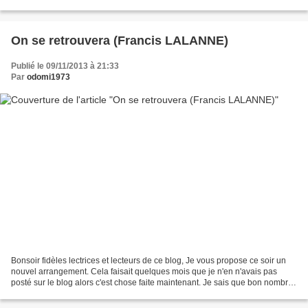
adaptation, une fois n'est pas coutume...
On se retrouvera (Francis LALANNE)
Publié le 09/11/2013 à 21:33
Par
odomi1973
Bonsoir fidèles lectrices et lecteurs de ce blog, Je vous propose ce soir un
nouvel arrangement. Cela faisait quelques mois que je n'en n'avais pas
posté sur le blog alors c'est chose faite maintenant. Je sais que bon nombre
d'entre vous êtes particulièrement...