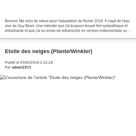
Bonsoir, Me voici de retour pour l'adaptation de février 2018. Il s'agit de l'eau
vive de Guy Béart. Une mélodie que j'ai toujours trouvé fort sympathique et
entraînante et que j'ai eu envie de retranscrire en version instrumentale sur
ma guitare. Il...
Etoile des neiges (Plante/Winkler)
Publié le 03/02/2018 à 22:18
Par
odomi1973