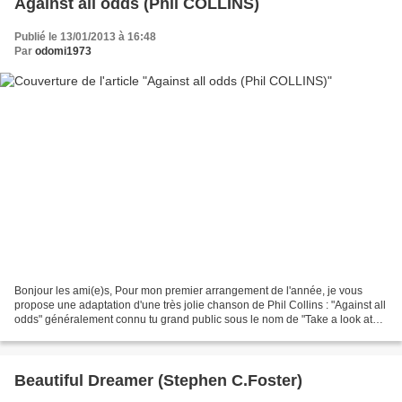
Against all odds (Phil COLLINS)
Publié le 13/01/2013 à 16:48
Par
odomi1973
Bonjour les ami(e)s, Pour mon premier arrangement de l'année, je vous
propose une adaptation d'une très jolie chanson de Phil Collins : "Against all
odds" généralement connu tu grand public sous le nom de "Take a look at
me now". Cette chanson est le...
Beautiful Dreamer (Stephen C.Foster)